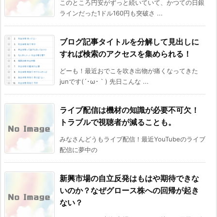
このところ円安がずっと続いていて、かつての日銀
ラインだった1ドル160円も突破さ ...
ブログ記事タイトルを分解して見出しに
すれば検索のアクセスを集められる！
どーも！最近おでこを吹き出物が痛くなってきた
junです(´･ω･｀) 先日こんな ...
ライブ配信は機材の知識が必要不可欠！
トラブルで視聴者が減ることも。
みなさんどうもライブ配信！最近YouTubeのライブ
配信に夢中の
新興市場の自立反発はもはや期待できな
いのか？なぜグロース株への回帰が起き
ない？