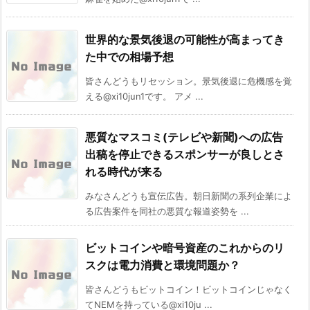
世界的な景気後退の可能性が高まってき
た中での相場予想
皆さんどうもリセッション。景気後退に危機感を覚
える@xi10jun1です。 アメ ...
悪質なマスコミ(テレビや新聞)への広告
出稿を停止できるスポンサーが良しとさ
れる時代が来る
みなさんどうも宣伝広告。朝日新聞の系列企業によ
る広告案件を同社の悪質な報道姿勢を ...
ビットコインや暗号資産のこれからのリ
スクは電力消費と環境問題か？
皆さんどうもビットコイン！ビットコインじゃなく
てNEMを持っている@xi10ju ...