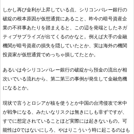
しかし再び金利が上昇している点、シリコンバレー銀行の
破綻の根本原因が仮想通貨にあること、昨今の暗号資産企
業の不祥事あたりを踏まえると、この辺を発端としたネガ
ティブサプライズが出てくるのかなと。例えば大手の金融
機関が暗号資産の損失を隠していたとか、実は海外の機関
投資家が仮想通貨でめっちゃ損してたとか。
あるいは今シリコンバレー銀行の破綻から預金の流出が相
次いでいる流れから、第二第三の事例が発生して金融危機
になるとか。
現状で言うとロシアが核を使うとか中国の台湾侵攻で米中
が戦争になる、みたいなリスクは無きにしも非ずですが、
すでに想定されていることほど実際には起きないもの。可
能性は0ではないにしろ、やはりこういう時に起こるのはも