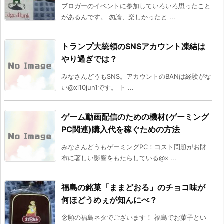
ブロガーのイベントに参加していろいろ思ったこと
があるんです。 勿論、楽しかったと ...
トランプ大統領のSNSアカウント凍結は
やり過ぎでは？
みなさんどうもSNS。アカウントのBANは経験がな
い@xi10jun1です。 ト ...
ゲーム動画配信のための機材(ゲーミング
PC関連)購入代を稼ぐための方法
みなさんどうもゲーミングPC！コスト問題がお財
布に著しい影響をもたらしている@x ...
福島の銘菓「ままどおる」のチョコ味が
何ほどうめぇが知んにべ？
念願の福島ネタでございます！ 福島でお菓子とい