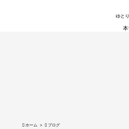
ゆとり
本

ホーム
>

ブログ