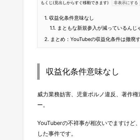
もくじ(見出しからすぐ移動できます)
1.
収益化条件意味なし
1.1.
まともな新規参入が減っているんじ
2.
まとめ：YouTubeの収益化条件は撤廃
収益化条件意味なし
威力業務妨害、児童ポルノ違反、著作権違
ー。
YouTuberの不祥事が相次いでます
した事件です。