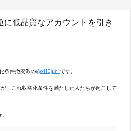
件が逆に低品質なアカウントを引き
収益化条件撤廃派の
@xi10jun1
です。
てますが、これ収益化条件を満たした人たちが起こして
か。