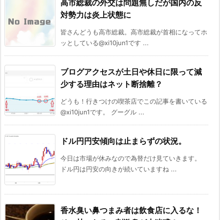
高市総裁の外交は問題無しだが国内の反
対勢力は炎上状態に
皆さんどうも高市総裁。高市総裁が首相になってホ
ッとしている@xi10jun1です ...
ブログアクセスが土日や休日に限って減
少する理由はネット断捨離？
どうも！行きつけの喫茶店でこの記事を書いている
@xi10jun1です。 グーグル ...
ドル円円安傾向は止まらずの状況。
今日は市場が休みなので為替だけ見ていきます。
ドル円は円安の向きが続いていますね ...
香水臭い鼻つまみ者は飲食店に入るな！