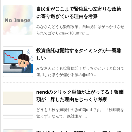
自民党がここまで緊縮且つ左寄りな政策
に寄り過ぎている理由を考察
みなさんどうも緊縮政策。自民党にはがっかりさせ
られてばかりの@xi10jun1で ...
投資信託は開始するタイミングが一番難
しい
みなさんどうも投資信託！どっちかというと自分で
運用したほうが儲かる派の@xi10 ...
nendのクリック単価が上がってる！報酬
額が上昇した理由をじっくり考察
どうも！秋を満喫中の@xi10jun1です。 「秋眠暁を
覚えず」なんて、絶対誰か ...