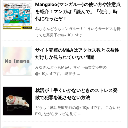
Mangaloo(マンガルー)の使い方や注意点
を紹介！マンガは「読んで」「使う」時
代になったぞ！
みなさんどうもマンガルー！こういうサービスを待
ってた系男子の@xi10jun1で ...
サイト売買のM&Aはアクセス数と収益性
だけしか見られていない問題
みなさんどうもM&A。サイト売買交渉中の
@xi10jun1です。 現在サ ...
就活が上手くいかないときのストレス発
散で犯罪を犯させない方法
どうも！就活失敗男爵の@xi10jun1です。 こないだ
FXしながらテレビを見て ...