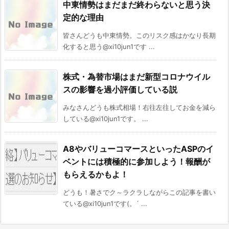
中東情勢はまだまだ終わらないと思う決
定的な理由
皆さんどうも中東情勢。このリスク感はかなり長期
化すると思う@xi10jun1です ...
株式・為替市場はまだ新型コロナウイル
スの影響を過小評価している説
みなさんどうも株式相場！右往左往してお金を減ら
している@xi10jun1です。 ...
A8やバリューコマースといったASPのイ
ベントには積極的に参加しよう！報酬が
もらえるかもよ！
どうも！暑さでク～ラクラしながらこの記事を書い
ている@xi10jun1です(。´ ...