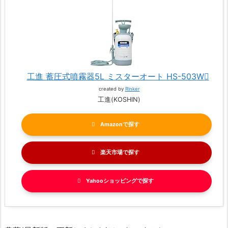
工進 蓄圧式噴霧器5L ミスターオート HS-503W
created by
Rinker
工進(KOSHIN)
Amazon
楽天市場
Yahooショッピング