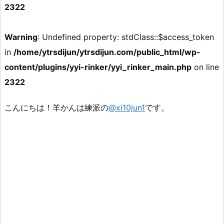
2322
Warning
: Undefined property: stdClass::$access_token
in
/home/ytrsdijun/ytrsdijun.com/public_html/wp-
content/plugins/yyi-rinker/yyi_rinker_main.php
on line
2322
こんにちは！羊かんは練派の
@xi10jun1
です。