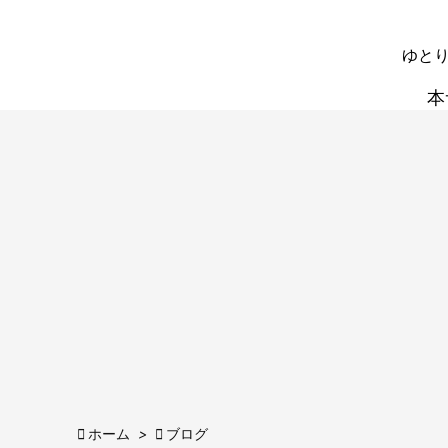
ゆとり
本

ホーム
>

ブログ