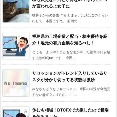
か言われるよ女子に
株男子からの警告(^^)/ とまぁ、冗談はこのくらい
にして、本題ですね。 前回の ...
福島県の上場企業と配当・株主優待を紹
介！地元の有力企業を知るべし！
どうも！ようやくまともな雨が降った福島市に安堵
する@xi10jun1です。 今回 ...
リセッションがトレンド入りしているリ
スクが分かり切ってる状態は微妙
みなさんどうもリセッション。米国の状況が全然見
えない@xi10jun1です。 こ ...
休むも相場！BTCFXで大損したので相場
を休みました。