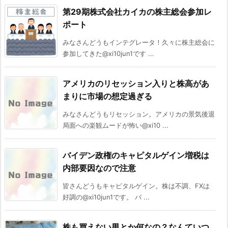
第29期株式会社カイカの株主総会参加レ
ポート
みなさんどうもインテグレータ！久々に株主総会に
参加してきた@xi10jun1です ...
アメリカのリセッション入りと株高があ
まりに市場の想定過ぎる
みなさんどうもリセッション。アメリカの景気後退
局面への楽観ムードが怖い@xi10 ...
バイデン政権のキャピタルゲイン増税は
内部要因なので注意
皆さんどうもキャピタルゲイン。株は不調、FXは
好調の@xi10jun1です。 バ ...
株も買えない男とか何なの？なんていつ