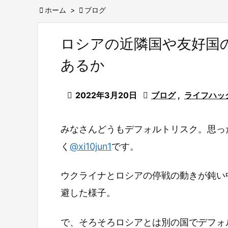

ホーム
>

ブログ
ロシアの近隣国や友好国
あるか

2022年3月20日

ブログ
,
ライフハッ
みなさんどうもデフォルトリスク。思っ
く
@xi10jun1
です。
ウクライナとロシアの停戦の動きが鈍い
避した様子。
で、そろそろロシアとは別の国でデフォ