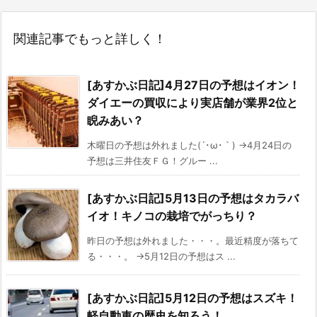
関連記事でもっと詳しく！
[あすかぶ日記]4月27日の予想はイオン！
ダイエーの買収により実店舗が業界2位と
睨みあい？
木曜日の予想は外れました(´･ω･｀) →4月24日の
予想は三井住友ＦＧ！グルー ...
[あすかぶ日記]5月13日の予想はタカラバ
イオ！キノコの栽培でがっちり？
昨日の予想は外れました・・・。最近精度が落ちて
る・・・。 →5月12日の予想はス ...
[あすかぶ日記]5月12日の予想はスズキ！
軽自動車の歴史を知ろう！