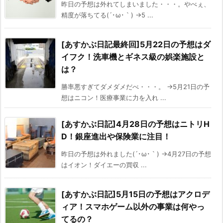
昨日の予想は外れてしまいました・・・。やべぇ、
精度が落ちてる(´･ω･｀) →5 ...
[あすかぶ日記最終回]5月22日の予想はダ
イフク！洗車機とギネス級の娯楽施設と
は？
勝率悪すぎてダメダメだべ・・・。 →5月21日の予
想はニコン！医療事業に力を入れ ...
[あすかぶ日記]4月28日の予想はニトリH
D！銀座進出や保険業に注目！
昨日の予想は外れました(´･ω･｀) →4月27日の予想
はイオン！ダイエーの買収 ...
[あすかぶ日記]5月15日の予想はアクロデ
ィア！スマホゲーム以外の事業は何やっ
てるの？