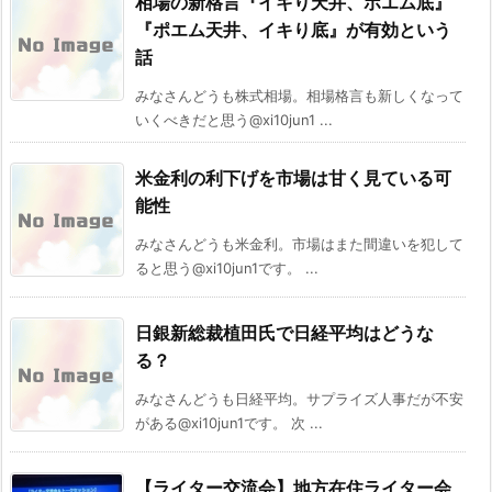
相場の新格言『イキり天井、ポエム底』
『ポエム天井、イキり底』が有効という
話
みなさんどうも株式相場。相場格言も新しくなって
いくべきだと思う@xi10jun1 ...
米金利の利下げを市場は甘く見ている可
能性
みなさんどうも米金利。市場はまた間違いを犯して
ると思う@xi10jun1です。 ...
日銀新総裁植田氏で日経平均はどうな
る？
みなさんどうも日経平均。サプライズ人事だが不安
がある@xi10jun1です。 次 ...
【ライター交流会】地方在住ライター会