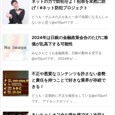
ネットの力で防犯せよ！犯罪を未然に防
げ！#ネット防犯プロジェクト
どうも！サムネの人があと一歩で金髪になるんじゃ
ないかと思う@xi10jun1です ...
2024年は日銀の金融政策会合のたびに株
価が乱高下する可能性
みなさんどうも金融政策。日銀の動向を見守る
@xi10jun1です。 2024年が ...
不正や悪質なコンテンツを許さない姿勢
と責任を持つことで好きな業界が存続で
きる！
どうも！定期的に不正を報告をしている@xi10jun1
です。 アドセンスやツイッ ...
あいちゃんオフ会お疲れ様です！次回も