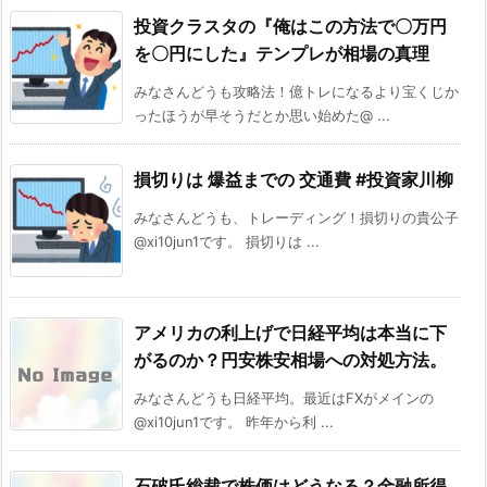
投資クラスタの『俺はこの方法で〇万円
を〇円にした』テンプレが相場の真理
みなさんどうも攻略法！億トレになるより宝くじか
ったほうが早そうだとか思い始めた@ ...
損切りは 爆益までの 交通費 #投資家川柳
みなさんどうも、トレーディング！損切りの貴公子
@xi10jun1です。 損切りは ...
アメリカの利上げで日経平均は本当に下
がるのか？円安株安相場への対処方法。
みなさんどうも日経平均。最近はFXがメインの
@xi10jun1です。 昨年から利 ...
石破氏総裁で株価はどうなる？金融所得