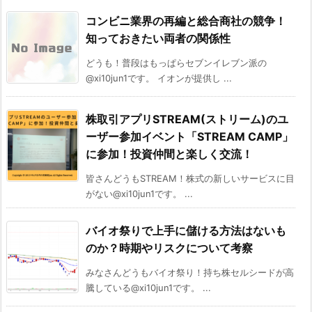
コンビニ業界の再編と総合商社の競争！
知っておきたい両者の関係性
どうも！普段はもっぱらセブンイレブン派の
@xi10jun1です。 イオンが提供し ...
株取引アプリSTREAM(ストリーム)のユ
ーザー参加イベント「STREAM CAMP」
に参加！投資仲間と楽しく交流！
皆さんどうもSTREAM！株式の新しいサービスに目
がない@xi10jun1です。 ...
バイオ祭りで上手に儲ける方法はないも
のか？時期やリスクについて考察
みなさんどうもバイオ祭り！持ち株セルシードが高
騰している@xi10jun1です。 ...