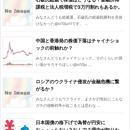
課税と法人税増税で3万円割れもあるか。
みなさんどうも総裁選。石破氏の総裁戦勝利を見抜
けなかった@xi10jun1です。 ...
中国と香港発の株価下落はチャイナショ
ックの前触れか？
みなさんどうもチャイナショック。そのくらいの買
い場がそろそろほしい@xi10ju ...
ロシアのウクライナ侵攻が金融危機に繋
がるか？
みなさんどうもウクライナ。まさか21世紀にこんな
ガチの侵略戦争が起こるとは思わな ...
日本国債の格下げで為替が円安に
な・・・らない？なんで？理由が知りた