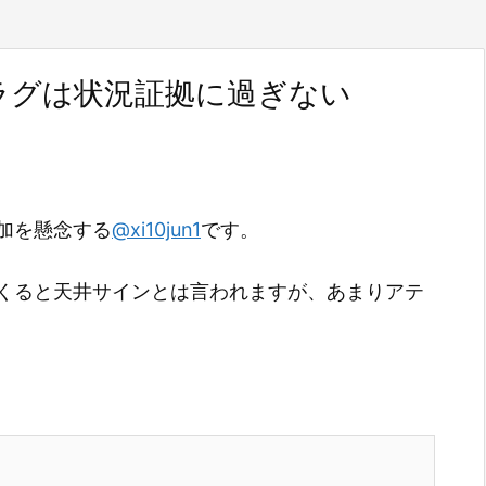
ラグは状況証拠に過ぎない
加を懸念する
@xi10jun1
です。
くると天井サインとは言われますが、あまりアテ