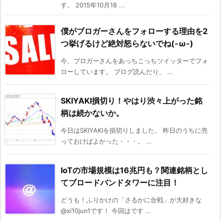
す。 2015年10月18 ...
僕がブロガーさんをフォローする理由を2
つ挙げるけど絶対怒らないでね(-ω-)
今、ブロガーさんをあっちこっちツイッターでフォ
ローしています。 ブログ読んだり、 ...
SKIYAKI損切り！やはり渋々上がった銘
柄は続かないか。
今日はSKIYAKIを損切りしました。 昨日のうちに売
っておけばよかった・・・。 ...
IoTの市場規模は16兆円も？関連銘柄とし
てブロードバンドタワーに注目！
どうも！ふりかけの「さるかに合戦」が大好きな
@xi10jun1です！ 今回はです ...