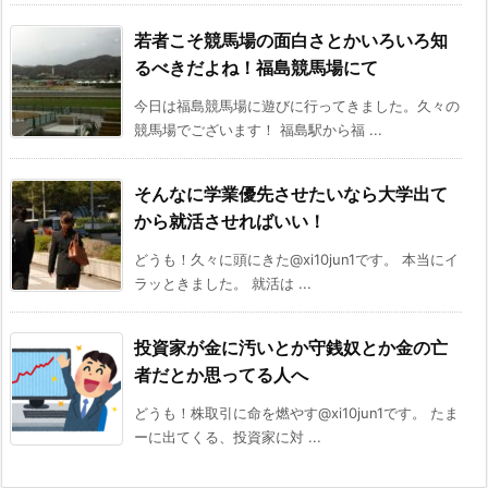
若者こそ競馬場の面白さとかいろいろ知
るべきだよね！福島競馬場にて
今日は福島競馬場に遊びに行ってきました。久々の
競馬場でございます！ 福島駅から福 ...
そんなに学業優先させたいなら大学出て
から就活させればいい！
どうも！久々に頭にきた@xi10jun1です。 本当にイ
ラッときました。 就活は ...
投資家が金に汚いとか守銭奴とか金の亡
者だとか思ってる人へ
どうも！株取引に命を燃やす@xi10jun1です。 たま
ーに出てくる、投資家に対 ...