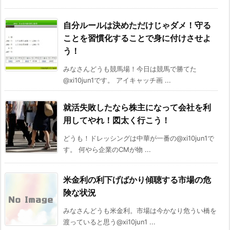
自分ルールは決めただけじゃダメ！守る
ことを習慣化することで身に付けさせよ
う！
みなさんどうも競馬場！今日は競馬で勝てた
@xi10jun1です。 アイキャッチ画 ...
就活失敗したなら株主になって会社を利
用してやれ！図太く行こう！
どうも！ドレッシングは中華が一番の@xi10jun1で
す。 何やら企業のCMが物 ...
米金利の利下げばかり傾聴する市場の危
険な状況
みなさんどうも米金利。市場は今かなり危うい橋を
渡っていると思う@xi10jun1 ...