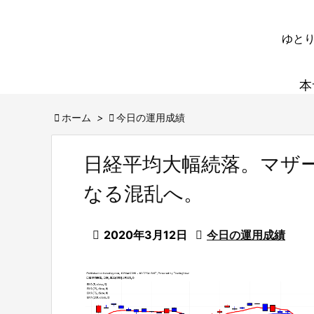
ゆとり
本

ホーム
>

今日の運用成績
日経平均大幅続落。マザー
なる混乱へ。

2020年3月12日

今日の運用成績