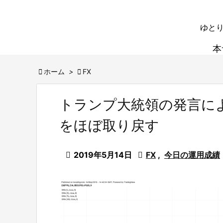
ゆとり
本

ホーム
>

FX
トランプ大統領の発言に
をほぼ取り戻す

2019年5月14日

FX
,
今日の運用成績