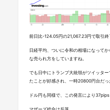
前日比-124.05円の21,067.23円で取
日経平均、ついに令和の相場になってか
な売られ方をしていますね。
でも日中にトランプ大統領がツイッター
たことが好感され、一時20800円台だ
ドル円も同様で、この発言により37pi
マザーズ総合は反落。