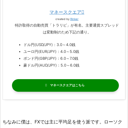
マネースクエア
created by
Rinker
特許取得の自動売買「トラリピ」が有名。主要通貨スプレッド
は変動制のため下記の通り。
ドル円(USD/JPY)：3.0～4.0銭
ユーロ円(EUR/JPY)：4.0～5.0銭
ポンド円(GBP/JPY)：6.0～7.0銭
豪ドル円(AUD/JPY)：5.0～6.0銭
マネースクエア
ちなみに僕は、FXでは主に平均足を使う派です。ローソク