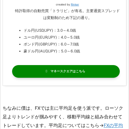
created by
Rinker
特許取得の自動売買「トラリピ」が有名。主要通貨スプレッド
は変動制のため下記の通り。
ドル円(USD/JPY)：3.0～4.0銭
ユーロ円(EUR/JPY)：4.0～5.0銭
ポンド円(GBP/JPY)：6.0～7.0銭
豪ドル円(AUD/JPY)：5.0～6.0銭
マネースクエア
ちなみに僕は、FXでは主に平均足を使う派です。ローソク
足よりトレンドが掴みやすく、移動平均線と組み合わせて
トレードしています。平均足についてはこちら→
FXの平均