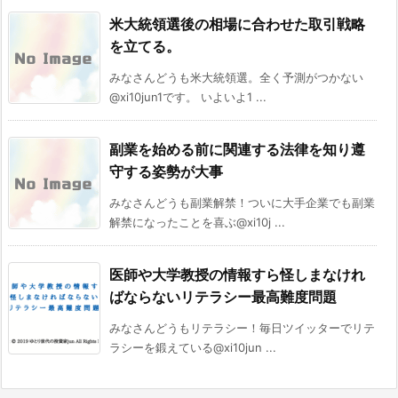
米大統領選後の相場に合わせた取引戦略
を立てる。
みなさんどうも米大統領選。全く予測がつかない
@xi10jun1です。 いよいよ1 ...
副業を始める前に関連する法律を知り遵
守する姿勢が大事
みなさんどうも副業解禁！ついに大手企業でも副業
解禁になったことを喜ぶ@xi10j ...
医師や大学教授の情報すら怪しまなけれ
ばならないリテラシー最高難度問題
みなさんどうもリテラシー！毎日ツイッターでリテ
ラシーを鍛えている@xi10jun ...