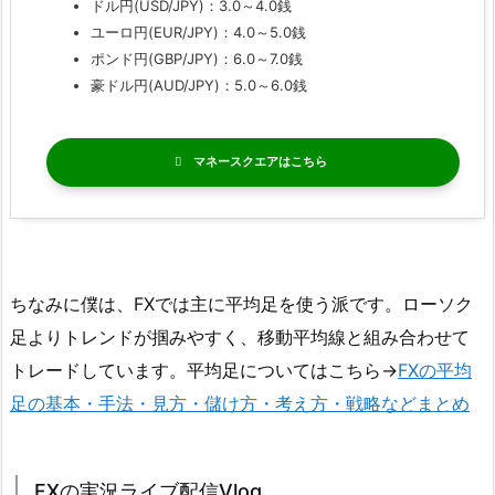
ドル円(USD/JPY)：3.0～4.0銭
ユーロ円(EUR/JPY)：4.0～5.0銭
ポンド円(GBP/JPY)：6.0～7.0銭
豪ドル円(AUD/JPY)：5.0～6.0銭
マネースクエア
ちなみに僕は、FXでは主に平均足を使う派です。ローソク
足よりトレンドが掴みやすく、移動平均線と組み合わせて
トレードしています。平均足についてはこちら→
FXの平均
足の基本・手法・見方・儲け方・考え方・戦略などまとめ
FXの実況ライブ配信Vlog