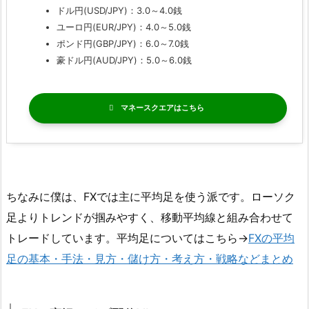
ドル円(USD/JPY)：3.0～4.0銭
ユーロ円(EUR/JPY)：4.0～5.0銭
ポンド円(GBP/JPY)：6.0～7.0銭
豪ドル円(AUD/JPY)：5.0～6.0銭
マネースクエア
ちなみに僕は、FXでは主に平均足を使う派です。ローソク
足よりトレンドが掴みやすく、移動平均線と組み合わせて
トレードしています。平均足についてはこちら→
FXの平均
足の基本・手法・見方・儲け方・考え方・戦略などまとめ