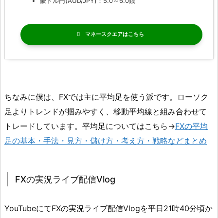
豪ドル円(AUD/JPY)：5.0～6.0銭
マネースクエア
ちなみに僕は、FXでは主に平均足を使う派です。ローソク
足よりトレンドが掴みやすく、移動平均線と組み合わせて
トレードしています。平均足についてはこちら→
FXの平均
足の基本・手法・見方・儲け方・考え方・戦略などまとめ
FXの実況ライブ配信Vlog
YouTubeにてFXの実況ライブ配信Vlogを平日21時40分頃か