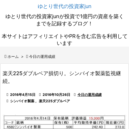
ゆとり世代の投資家jun
ゆとり世代の投資家junが投資で1億円の資産を築く
までを記録するブログ！
本サイトはアフィリエイトやPRを含む広告を利用して
います

ホーム
>

今日の運用成績
楽天225ダブルベア損切り。シンバイオ製薬監視継
続。

2016年4月15日

2016年10月26日

今日の運用成績

シンバイオ製薬
,
楽天225ダブルベア