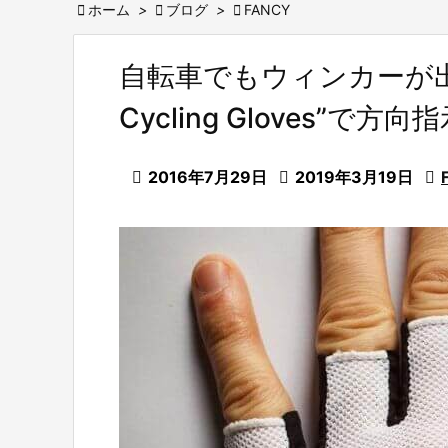

ホーム
>

ブログ
>

FANCY
自転車でもウィンカーが出せる？”
Cycling Gloves”で

2016年7月29日

2019年3月19日
