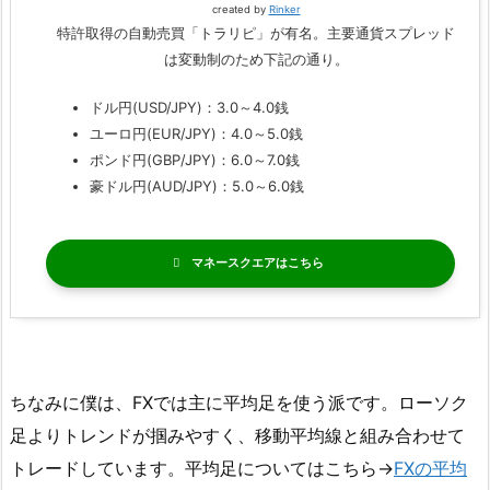
created by
Rinker
特許取得の自動売買「トラリピ」が有名。主要通貨スプレッド
は変動制のため下記の通り。
ドル円(USD/JPY)：3.0～4.0銭
ユーロ円(EUR/JPY)：4.0～5.0銭
ポンド円(GBP/JPY)：6.0～7.0銭
豪ドル円(AUD/JPY)：5.0～6.0銭
マネースクエア
ちなみに僕は、FXでは主に平均足を使う派です。ローソク
足よりトレンドが掴みやすく、移動平均線と組み合わせて
トレードしています。平均足についてはこちら→
FXの平均