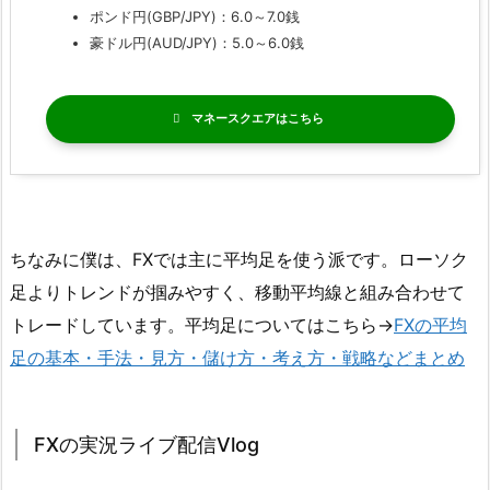
ポンド円(GBP/JPY)：6.0～7.0銭
豪ドル円(AUD/JPY)：5.0～6.0銭
マネースクエア
ちなみに僕は、FXでは主に平均足を使う派です。ローソク
足よりトレンドが掴みやすく、移動平均線と組み合わせて
トレードしています。平均足についてはこちら→
FXの平均
足の基本・手法・見方・儲け方・考え方・戦略などまとめ
FXの実況ライブ配信Vlog