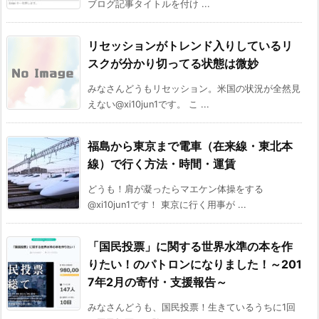
ブログ記事タイトルを付け ...
リセッションがトレンド入りしているリ
スクが分かり切ってる状態は微妙
みなさんどうもリセッション。米国の状況が全然見
えない@xi10jun1です。 こ ...
福島から東京まで電車（在来線・東北本
線）で行く方法・時間・運賃
どうも！肩が凝ったらマエケン体操をする
@xi10jun1です！ 東京に行く用事が ...
「国民投票」に関する世界水準の本を作
りたい！のパトロンになりました！～201
7年2月の寄付・支援報告～
みなさんどうも、国民投票！生きているうちに1回