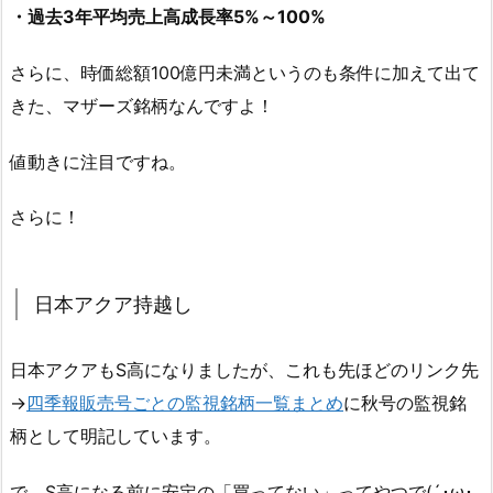
・過去3年平均売上高成長率5%～100%
さらに、時価総額100億円未満というのも条件に加えて出て
きた、マザーズ銘柄なんですよ！
値動きに注目ですね。
さらに！
日本アクア持越し
日本アクアもS高になりましたが、これも先ほどのリンク先
→
四季報販売号ごとの監視銘柄一覧まとめ
に秋号の監視銘
柄として明記しています。
で、S高になる前に安定の「買ってない」ってやつで(´･ω･