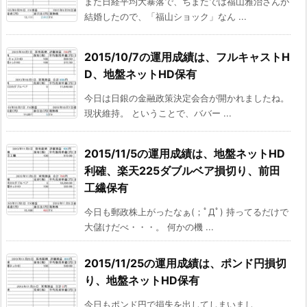
また日経平均大暴落で、ちまたでは福山雅治さんが
結婚したので、「福山ショック」なん ...
2015/10/7の運用成績は、フルキャストH
D、地盤ネットHD保有
今日は日銀の金融政策決定会合が開かれましたね。
現状維持。 ということで、ババー ...
2015/11/5の運用成績は、地盤ネットHD
利確、楽天225ダブルベア損切り、前田
工繊保有
今日も郵政株上がったなぁ(；ﾟДﾟ) 持ってるだけで
大儲けだべ・・・。 何かの機 ...
2015/11/25の運用成績は、ポンド円損切
り、地盤ネットHD保有
今日もポンド円で損失を出してしまいまし