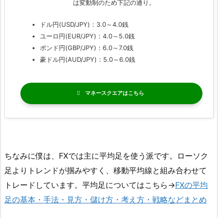
は変動制のため下記の通り。
ドル円(USD/JPY)：3.0～4.0銭
ユーロ円(EUR/JPY)：4.0～5.0銭
ポンド円(GBP/JPY)：6.0～7.0銭
豪ドル円(AUD/JPY)：5.0～6.0銭
マネースクエア
ちなみに僕は、FXでは主に平均足を使う派です。ローソク
足よりトレンドが掴みやすく、移動平均線と組み合わせて
トレードしています。平均足についてはこちら→
FXの平均
足の基本・手法・見方・儲け方・考え方・戦略などまとめ