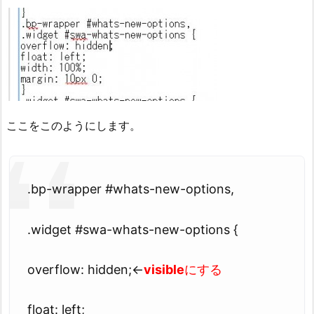
ここをこのようにします。
.bp-wrapper #whats-new-options,
.widget #swa-whats-new-options {
overflow: hidden;←
visible
にする
float: left;