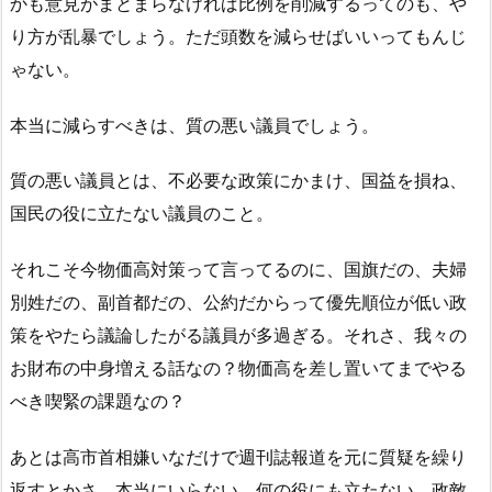
かも意見がまとまらなければ比例を削減するってのも、や
り方が乱暴でしょう。ただ頭数を減らせばいいってもんじ
ゃない。
本当に減らすべきは、質の悪い議員でしょう。
質の悪い議員とは、不必要な政策にかまけ、国益を損ね、
国民の役に立たない議員のこと。
それこそ今物価高対策って言ってるのに、国旗だの、夫婦
別姓だの、副首都だの、公約だからって優先順位が低い政
策をやたら議論したがる議員が多過ぎる。それさ、我々の
お財布の中身増える話なの？物価高を差し置いてまでやる
べき喫緊の課題なの？
あとは高市首相嫌いなだけで週刊誌報道を元に質疑を繰り
返すとかさ、本当にいらない。何の役にも立たない。政敵