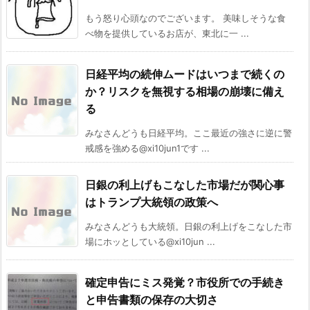
もう怒り心頭なのでございます。 美味しそうな食
べ物を提供しているお店が、東北に一 ...
日経平均の続伸ムードはいつまで続くの
か？リスクを無視する相場の崩壊に備え
る
みなさんどうも日経平均。ここ最近の強さに逆に警
戒感を強める@xi10jun1です ...
日銀の利上げもこなした市場だが関心事
はトランプ大統領の政策へ
みなさんどうも大統領。日銀の利上げをこなした市
場にホッとしている@xi10jun ...
確定申告にミス発覚？市役所での手続き
と申告書類の保存の大切さ