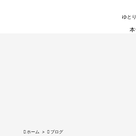
ゆとり
本

ホーム
>

ブログ