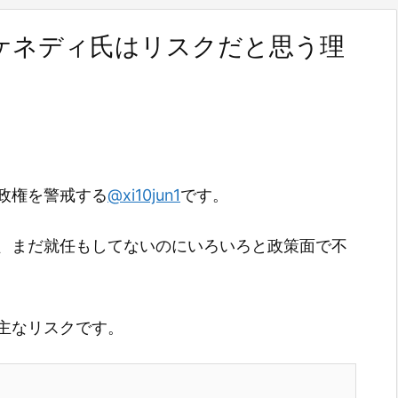
ケネディ氏はリスクだと思う理
政権を警戒する
@xi10jun1
です。
、まだ就任もしてないのにいろいろと政策面で不
主なリスクです。