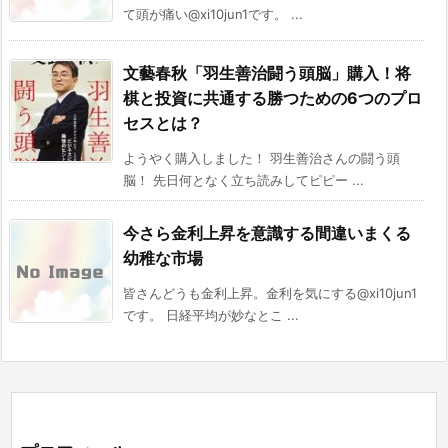
て頭が痛い@xi10jun1です。 ...
文藝春秋「羽生善治闘う頭脳」購入！将
棋と投資に共通する勝つための6つのプロ
セスとは？
ようやく購入しました！ 羽生善治さんの闘う頭
脳！ 先日何となく立ち読みしてピピー ...
今さら金利上昇を意識する間違いまくる
幼稚な市場
皆さんどうも金利上昇。金利を気にする@xi10jun1
です。 日経平均が妙なとこ ...