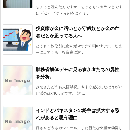
ちょっと読んだんですが、ちっともワカランとです
(。-`ω-) ピケティの本はどう ...
投資家が金に汚いとか守銭奴とか金の亡
者だとか思ってる人へ
どうも！株取引に命を燃やす@xi10jun1です。 たま
ーに出てくる、投資家に対 ...
財務省解体デモに見る参加者たちの属性
を分析。
みなさんどうも大幅減税。今すぐ減税したほうがい
い派の@xi10jun1です。 財 ...
インドとパキスタンの紛争は拡大する恐
れがあると思う理由
皆さんどうもカシミール。また新たな火種が勃発し