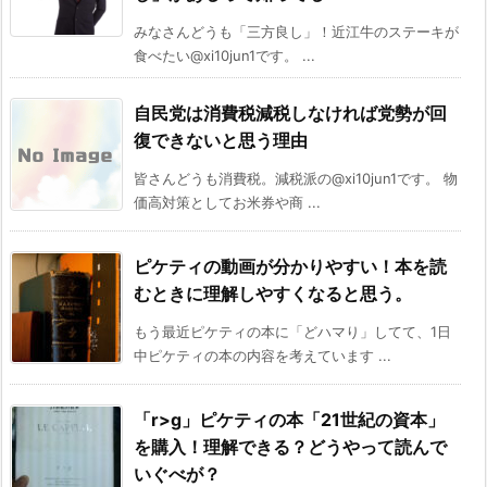
みなさんどうも「三方良し」！近江牛のステーキが
食べたい@xi10jun1です。 ...
自民党は消費税減税しなければ党勢が回
復できないと思う理由
皆さんどうも消費税。減税派の@xi10jun1です。 物
価高対策としてお米券や商 ...
ピケティの動画が分かりやすい！本を読
むときに理解しやすくなると思う。
もう最近ピケティの本に「どハマり」してて、1日
中ピケティの本の内容を考えています ...
「r>g」ピケティの本「21世紀の資本」
を購入！理解できる？どうやって読んで
いぐべが？