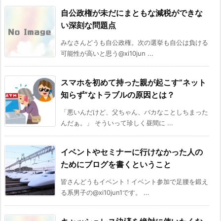
自公政権が未だにまともな減税ができな
い深刻な問題点
みなさんどうも自公政権。次の選挙も自公は負ける
可能性が高いと思う@xi10jun ...
スマホを初めて持った親が起こす”ネット
知らず”なトラブルの原因とは？
「悪いんだけど、父ちゃん、バカなことしちまった
んだぁ。」 そういって珍しく昼間に ...
イベントやセミナーに行けなかった人の
ためにブログを書くということ
皆さんどうもイベント！イベント参加で足腰を鍛え
る系男子の@xi10jun1です。 ...