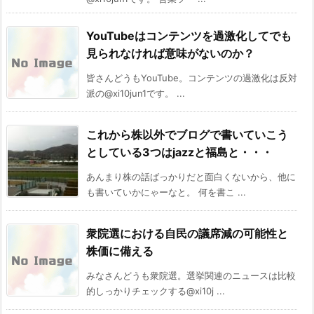
YouTubeはコンテンツを過激化してでも
見られなければ意味がないのか？
皆さんどうもYouTube。コンテンツの過激化は反対
派の@xi10jun1です。 ...
これから株以外でブログで書いていこう
としている3つはjazzと福島と・・・
あんまり株の話ばっかりだと面白くないから、他に
も書いていかにゃーなと。 何を書こ ...
衆院選における自民の議席減の可能性と
株価に備える
みなさんどうも衆院選。選挙関連のニュースは比較
的しっかりチェックする@xi10j ...