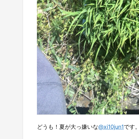
どうも！夏が大っ嫌いな
@xi10jun1
です