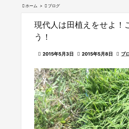

ホーム
>

ブログ
現代人は田植えをせよ！
う！

2015年5月3日

2015年5月8日

ブ