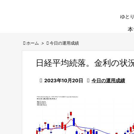
ゆとり
本

ホーム
>

今日の運用成績
日経平均続落。金利の状

2023年10月20日

今日の運用成績