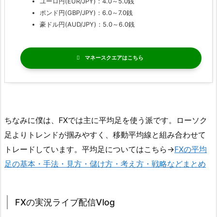
ユーロ円(EUR/JPY)：4.0～5.0銭
ポンド円(GBP/JPY)：6.0～7.0銭
豪ドル円(AUD/JPY)：5.0～6.0銭
マネースクエア
ちなみに僕は、FXでは主に平均足を使う派です。ローソク
足よりトレンドが掴みやすく、移動平均線と組み合わせて
トレードしています。平均足についてはこちら→
FXの平均
足の基本・手法・見方・儲け方・考え方・戦略などまとめ
FXの実況ライブ配信Vlog