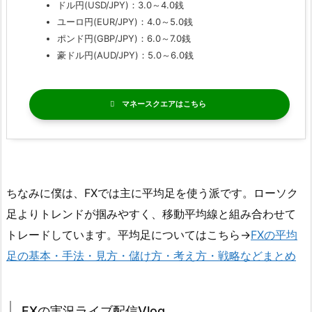
ドル円(USD/JPY)：3.0～4.0銭
ユーロ円(EUR/JPY)：4.0～5.0銭
ポンド円(GBP/JPY)：6.0～7.0銭
豪ドル円(AUD/JPY)：5.0～6.0銭
マネースクエア
ちなみに僕は、FXでは主に平均足を使う派です。ローソク
足よりトレンドが掴みやすく、移動平均線と組み合わせて
トレードしています。平均足についてはこちら→
FXの平均
足の基本・手法・見方・儲け方・考え方・戦略などまとめ
FXの実況ライブ配信Vlog