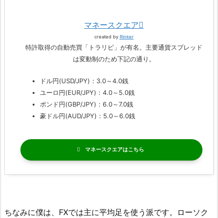
マネースクエア
created by
Rinker
特許取得の自動売買「トラリピ」が有名。主要通貨スプレッド
は変動制のため下記の通り。
ドル円(USD/JPY)：3.0～4.0銭
ユーロ円(EUR/JPY)：4.0～5.0銭
ポンド円(GBP/JPY)：6.0～7.0銭
豪ドル円(AUD/JPY)：5.0～6.0銭
マネースクエア
ちなみに僕は、FXでは主に平均足を使う派です。ローソク