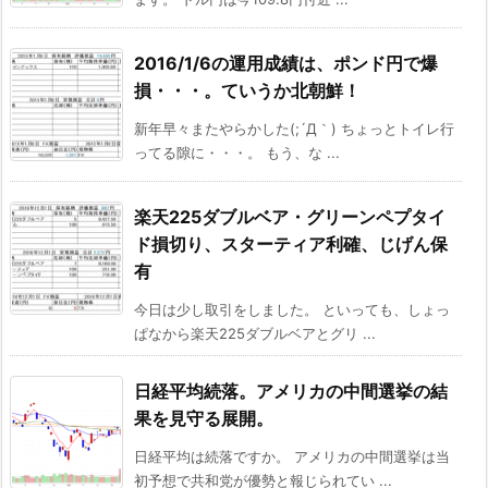
2016/1/6の運用成績は、ポンド円で爆
損・・・。ていうか北朝鮮！
新年早々またやらかした(;´Д｀) ちょっとトイレ行
ってる隙に・・・。 もう、な ...
楽天225ダブルベア・グリーンペプタイ
ド損切り、スターティア利確、じげん保
有
今日は少し取引をしました。 といっても、しょっ
ぱなから楽天225ダブルベアとグリ ...
日経平均続落。アメリカの中間選挙の結
果を見守る展開。
日経平均は続落ですか。 アメリカの中間選挙は当
初予想で共和党が優勢と報じられてい ...