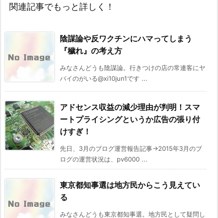
関連記事でもっと詳しく！
陰謀論や反ワクチンにハマってしまう
『穢れ』の考え方
みなさんどうも陰謀論。行きつけの店の常連客にヤ
バイのがいる@xi10jun1です ...
アドセンス収益の減少理由が判明！スマ
ートプライシングというか広告の張り付
けすぎ！
先日、3月のブログ運営報告記事→2015年3月のブ
ログの運営状況は、pv6000 ...
東京都知事選は地方民からこう見えてい
る
みなさんどうも東京都知事選。地方民として疑問し