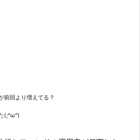
）
が前回より増えてる？
;^ω^)