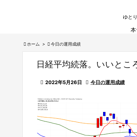
ゆとり
本

ホーム
>

今日の運用成績
日経平均続落。いいとこ

2022年5月26日

今日の運用成績