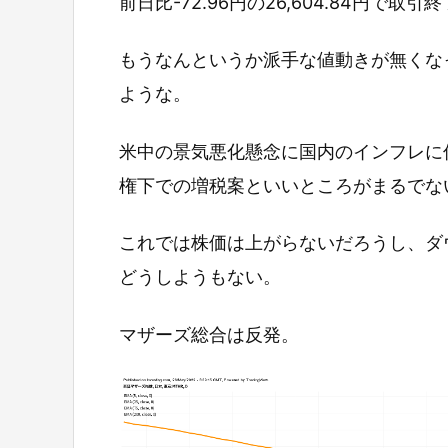
前日比-72.96円の26,604.84円で取引
もうなんというか派手な値動きが無くな
ような。
米中の景気悪化懸念に国内のインフレに
権下での増税案といいところがまるでな
これでは株価は上がらないだろうし、ダ
どうしようもない。
マザーズ総合は反発。