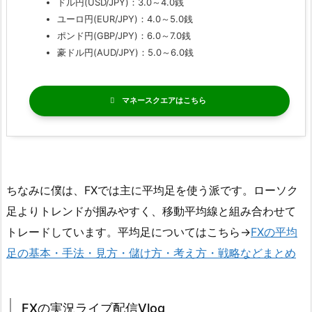
ドル円(USD/JPY)：3.0～4.0銭
ユーロ円(EUR/JPY)：4.0～5.0銭
ポンド円(GBP/JPY)：6.0～7.0銭
豪ドル円(AUD/JPY)：5.0～6.0銭
マネースクエア
ちなみに僕は、FXでは主に平均足を使う派です。ローソク
足よりトレンドが掴みやすく、移動平均線と組み合わせて
トレードしています。平均足についてはこちら→
FXの平均
足の基本・手法・見方・儲け方・考え方・戦略などまとめ
FXの実況ライブ配信Vlog