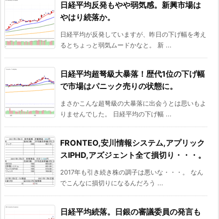
日経平均反発もやや弱気感。新興市場は
やはり続落か。
日経平均が反発していますが、昨日の下げ幅を考え
るとちょっと弱気ムードかなと。 新 ...
日経平均超弩級大暴落！歴代1位の下げ幅
で市場はパニック売りの状態に。
まさかこんな超弩級の大暴落に出会うとは思いもよ
りませんでした。 日経平均の下げ幅 ...
FRONTEO,安川情報システム,アプリック
スIPHD,アズジェント全て損切り・・・。
2017年も引き続き株の調子は悪いな・・・。 なん
でこんなに損切りになるんだろう ...
日経平均続落。日銀の審議委員の発言も