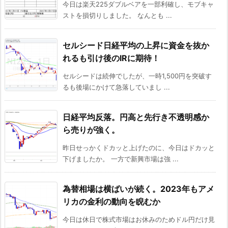
今日は楽天225ダブルベアを一部利確し、モブキャ
ストを損切りしました。 なんとも ...
セルシード日経平均の上昇に資金を抜か
れるも引け後のIRに期待！
セルシードは続伸でしたが、一時1,500円を突破す
るも後場にかけて急落していまし ...
日経平均反落。円高と先行き不透明感か
ら売りが強く。
昨日せっかくドカッと上げたのに、今日はドカッと
下げましたか。 一方で新興市場は強 ...
為替相場は横ばいが続く。2023年もアメ
リカの金利の動向を睨むか
今日は休日で株式市場はお休みのためドル円だけ見