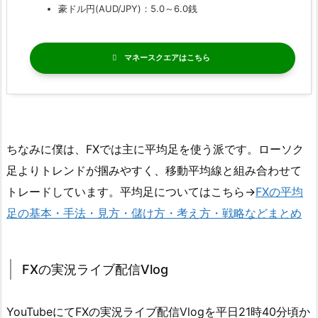
豪ドル円(AUD/JPY)：5.0～6.0銭
マネースクエア
ちなみに僕は、FXでは主に平均足を使う派です。ローソク
足よりトレンドが掴みやすく、移動平均線と組み合わせて
トレードしています。平均足についてはこちら→
FXの平均
足の基本・手法・見方・儲け方・考え方・戦略などまとめ
FXの実況ライブ配信Vlog
YouTubeにてFXの実況ライブ配信Vlogを平日21時40分頃か