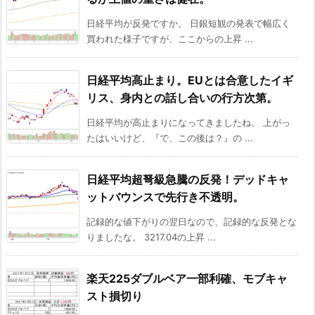
日経平均が反発ですか。 日銀短観の発表で幅広く
買われた様子ですが、ここからの上昇 ...
日経平均高止まり。EUとは合意したイギ
リス、身内との話し合いの行方次第。
日経平均が高止まりになってきましたね。 上がっ
たはいいけど、『で、この後は？』の ...
日経平均超弩級急騰の反発！デッドキャ
ットバウンスで先行き不透明。
記録的な値下がりの翌日なので、記録的な反発とな
りましたな。 3217.04の上昇 ...
楽天225ダブルベア一部利確、モブキャ
スト損切り