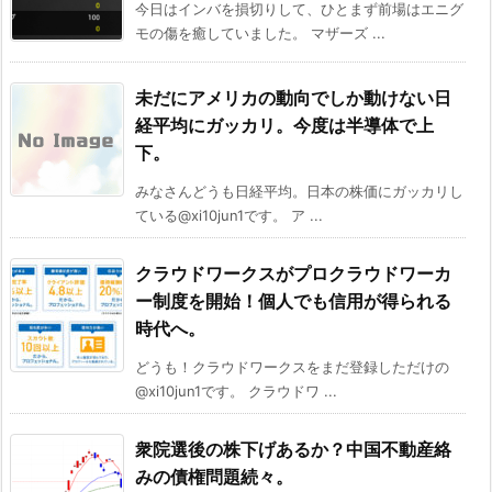
今日はインバを損切りして、ひとまず前場はエニグ
モの傷を癒していました。 マザーズ ...
未だにアメリカの動向でしか動けない日
経平均にガッカリ。今度は半導体で上
下。
みなさんどうも日経平均。日本の株価にガッカリし
ている@xi10jun1です。 ア ...
クラウドワークスがプロクラウドワーカ
ー制度を開始！個人でも信用が得られる
時代へ。
どうも！クラウドワークスをまだ登録しただけの
@xi10jun1です。 クラウドワ ...
衆院選後の株下げあるか？中国不動産絡
みの債権問題続々。