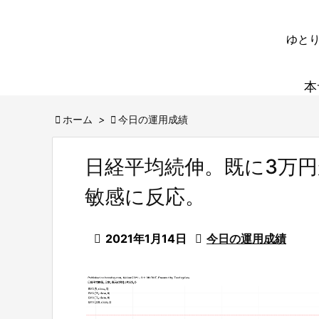
ゆとり
本

ホーム
>

今日の運用成績
日経平均続伸。既に3万
敏感に反応。

2021年1月14日

今日の運用成績