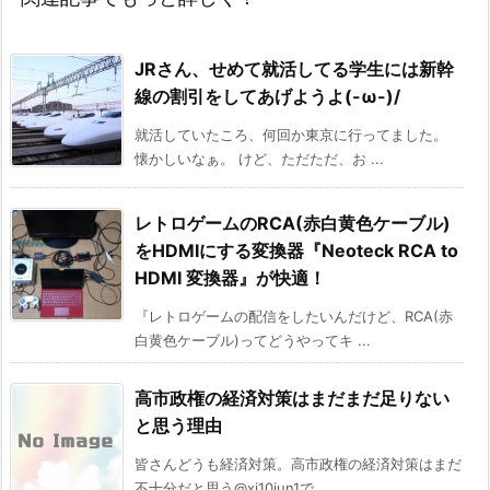
JRさん、せめて就活してる学生には新幹
線の割引をしてあげようよ(-ω-)/
就活していたころ、何回か東京に行ってました。
懐かしいなぁ。 けど、ただただ、お ...
レトロゲームのRCA(赤白黄色ケーブル)
をHDMIにする変換器『Neoteck RCA to
HDMI 変換器』が快適！
『レトロゲームの配信をしたいんだけど、RCA(赤
白黄色ケーブル)ってどうやってキ ...
高市政権の経済対策はまだまだ足りない
と思う理由
皆さんどうも経済対策。高市政権の経済対策はまだ
不十分だと思う@xi10jun1で ...