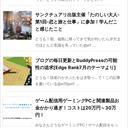
サンクチュアリ出版主催「たのしい大人-
第1回-恋と旅と仕事」に参加！学んだこ
と感じたこと
どうも！朝、福島に帰ってきて気が付いたら夕方ま
でほとんど意識を失っていた@xi1 ...
ブログの毎日更新とBuddyPressの可能
性の追求[Edge Rank7月のテーマより]
どうも！頭皮のかさぶたをはぎ取っ...で！この記事
を書いている@xi10jun1 ...
ゲーム配信用ゲーミングPCと関連製品お
金かかり過ぎ！コストは20万円～30万
円！
みなさんどうもゲーミングPC！ゲーム配信をもっ