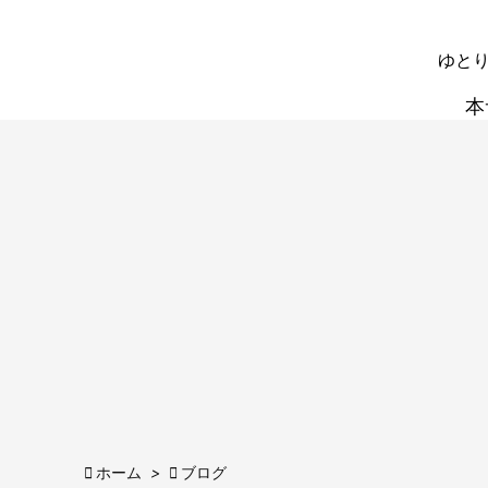
ゆとり
本

ホーム
>

ブログ